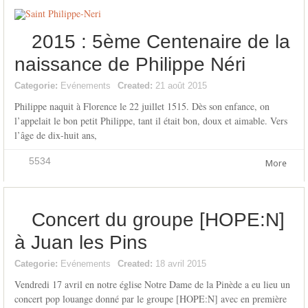
2015 : 5ème Centenaire de la
naissance de Philippe Néri
Categorie:
Evénements
Created:
21 août 2015
Philippe naquit à Florence le 22 juillet 1515. Dès son enfance, on
l’appelait le bon petit Philippe, tant il était bon, doux et aimable. Vers
l’âge de dix-huit ans,
5534
More
Concert du groupe [HOPE:N]
à Juan les Pins
Categorie:
Evénements
Created:
18 avril 2015
Vendredi 17 avril en notre église Notre Dame de la Pinède a eu lieu un
concert pop louange donné par le groupe [HOPE:N] avec en première