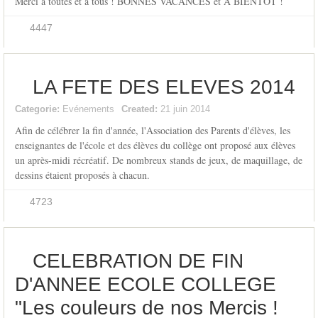
Merci à toutes et à tous ! BONNES VACANCES et À BIENTÔT !
4447
LA FETE DES ELEVES 2014
Categorie:
Evénements
Created:
21 juin 2014
Afin de célébrer la fin d'année, l'Association des Parents d'élèves, les
enseignantes de l'école et des élèves du collège ont proposé aux élèves
un après-midi récréatif. De nombreux stands de jeux, de maquillage, de
dessins étaient proposés à chacun.
4723
CELEBRATION DE FIN
D'ANNEE ECOLE COLLEGE
"Les couleurs de nos Mercis !