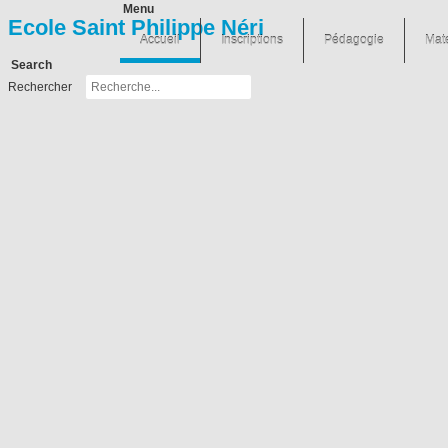
Menu
Ecole Saint Philippe Néri
Accueil
Inscriptions
Pédagogie
Mat
Search
Rechercher